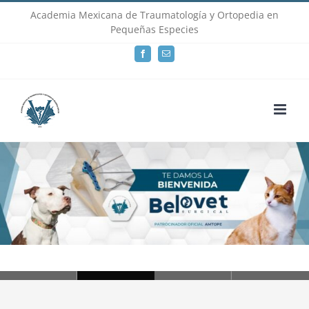
Skip
Academia Mexicana de Traumatología y Ortopedia en
Pequeñas Especies
to
Facebook
Email
content
Loading...