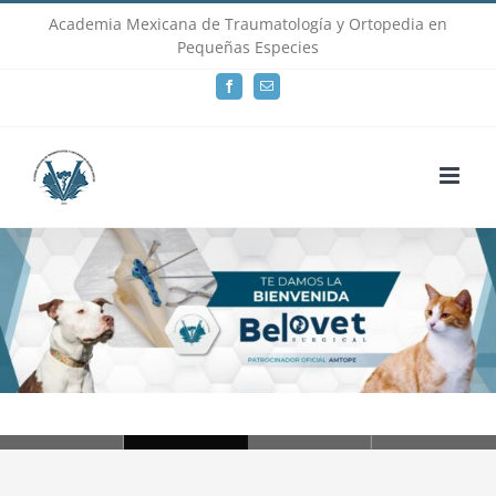
Skip
Academia Mexicana de Traumatología y Ortopedia en
Pequeñas Especies
to
Facebook
Email
content
Loading...