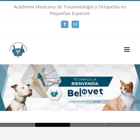
Skip
Academia Mexicana de Traumatología y Ortopedia en
Pequeñas Especies
to
Facebook
Email
content
Loading...