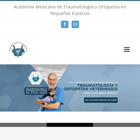
Skip
Academia Mexicana de Traumatología y Ortopedia en
Pequeñas Especies
to
Facebook
Email
content
Loading...