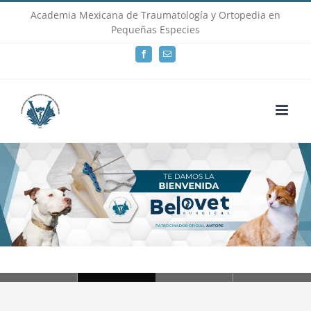
Skip
Academia Mexicana de Traumatología y Ortopedia en
Pequeñas Especies
to
Facebook
Email
content
Loading...