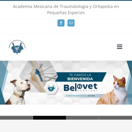
Skip
Academia Mexicana de Traumatología y Ortopedia en
Pequeñas Especies
to
Facebook
Email
content
Loading...