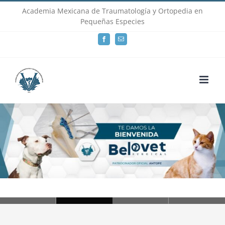
Skip
Academia Mexicana de Traumatología y Ortopedia en
Pequeñas Especies
to
Facebook
Email
content
Loading...