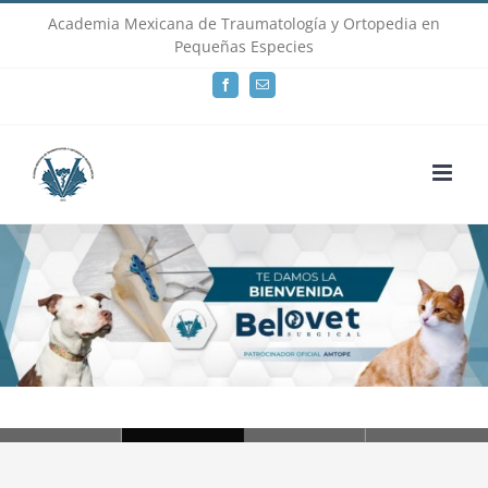
Skip
Academia Mexicana de Traumatología y Ortopedia en
Pequeñas Especies
to
Facebook
Email
content
Loading...