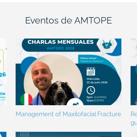
Eventos de AMTOPE
Management of Maxilofacial Fracture
Re
gu