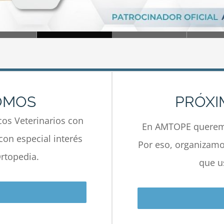
OMOS
PRÓXI
os Veterinarios con
En AMTOPE queremo
con especial interés
Por eso, organizamos
rtopedia.
que u