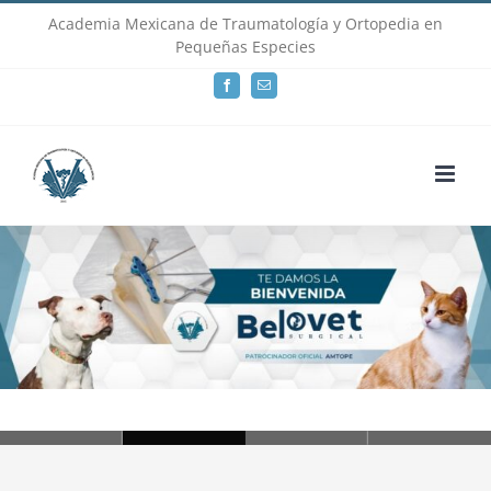
Skip
Academia Mexicana de Traumatología y Ortopedia en
Pequeñas Especies
to
Facebook
Email
content
Loading...