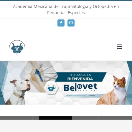
Skip
Academia Mexicana de Traumatología y Ortopedia en
Pequeñas Especies
to
Facebook
Email
content
Loading...