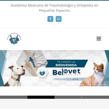
Skip
Academia Mexicana de Traumatología y Ortopedia en
Pequeñas Especies
to
Facebook
Email
content
Loading...