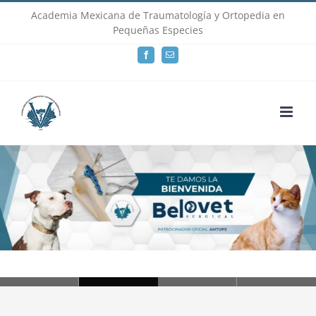
Skip
Academia Mexicana de Traumatología y Ortopedia en
Pequeñas Especies
to
Facebook
Email
content
Loading...