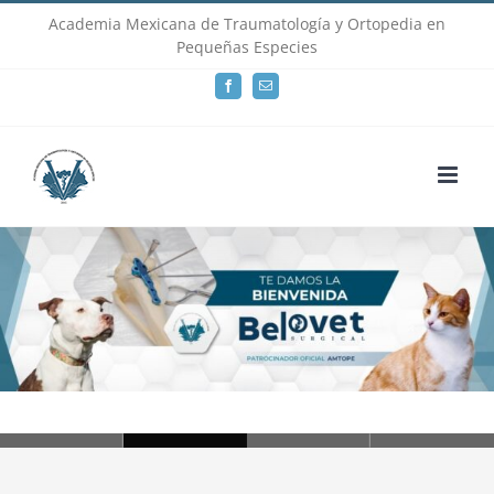
Skip
Academia Mexicana de Traumatología y Ortopedia en
Pequeñas Especies
to
Facebook
Email
content
Loading...