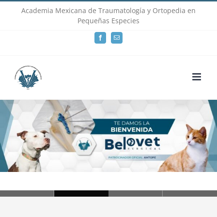
Skip
Academia Mexicana de Traumatología y Ortopedia en
Pequeñas Especies
to
Facebook
Email
content
Loading...