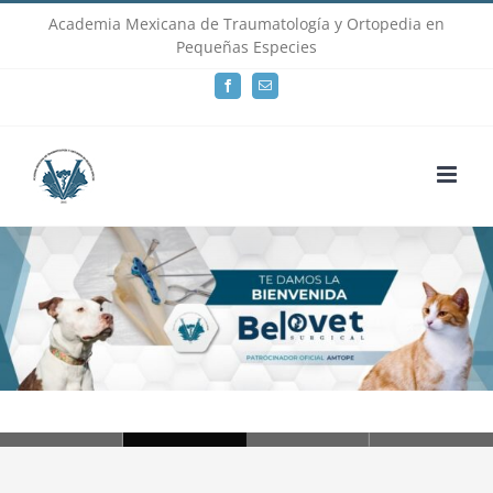
Skip
Academia Mexicana de Traumatología y Ortopedia en
Pequeñas Especies
to
Facebook
Email
content
Loading...