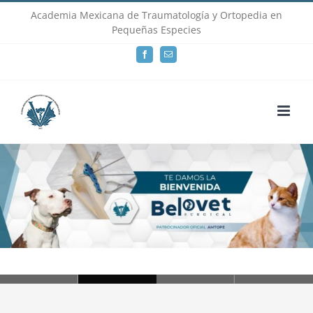
Skip
Academia Mexicana de Traumatología y Ortopedia en
Pequeñas Especies
to
Facebook
Email
content
Loading...