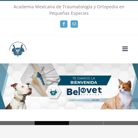
Skip
Academia Mexicana de Traumatología y Ortopedia en
Pequeñas Especies
to
Facebook
Email
content
Loading...