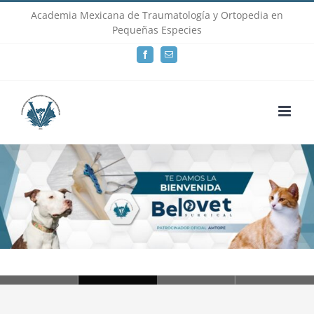
Skip
Academia Mexicana de Traumatología y Ortopedia en
Pequeñas Especies
to
Facebook
Email
content
Loading...