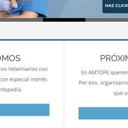
OMOS
PRÓXI
os Veterinarios con
En AMTOPE queremo
con especial interés
Por eso, organizamos
rtopedia.
que u