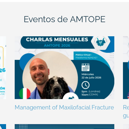
Eventos de AMTOPE
Management of Maxilofacial Fracture
Re
gu