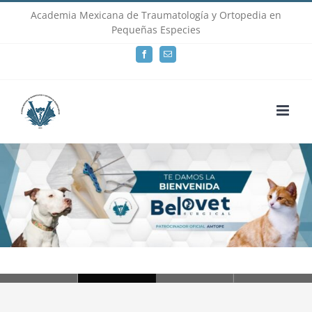
Skip
Academia Mexicana de Traumatología y Ortopedia en
Pequeñas Especies
to
Facebook
Email
content
Loading...