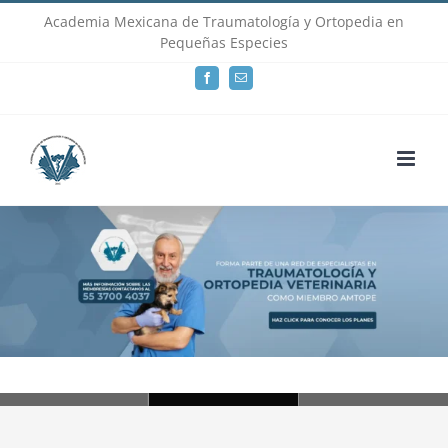
Skip
Academia Mexicana de Traumatología y Ortopedia en
Pequeñas Especies
to
Facebook
Email
content
Loading...