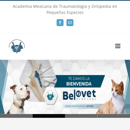
Skip
Academia Mexicana de Traumatología y Ortopedia en
Pequeñas Especies
to
Facebook
Email
content
Loading...