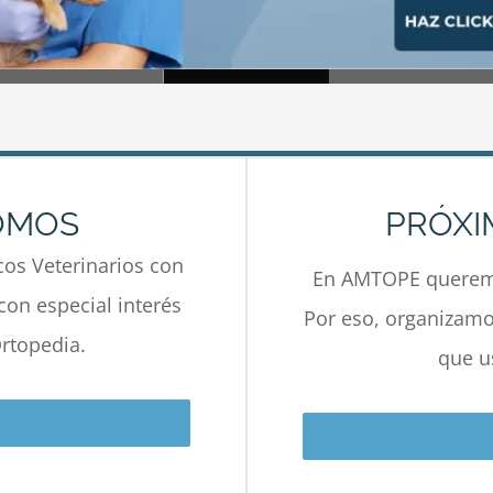
OMOS
PRÓXI
os Veterinarios con
En AMTOPE queremo
con especial interés
Por eso, organizamos
rtopedia.
que u