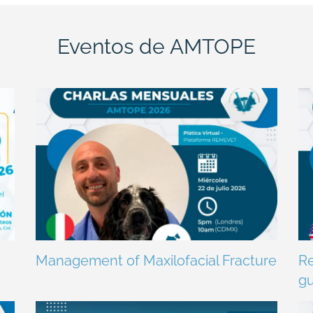
Eventos de AMTOPE
Management of Maxilofacial Fracture
Re
gu