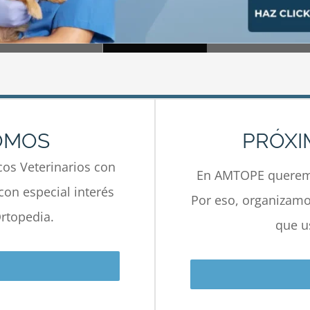
OMOS
PRÓXI
os Veterinarios con
En AMTOPE queremo
con especial interés
Por eso, organizamos
rtopedia.
que u