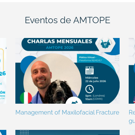
Eventos de AMTOPE
Management of Maxilofacial Fracture
Re
gu