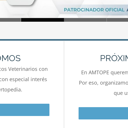
OMOS
PRÓXI
os Veterinarios con
En AMTOPE queremo
con especial interés
Por eso, organizamos
rtopedia.
que u