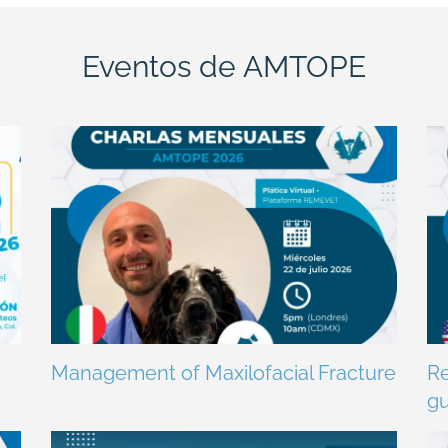
Eventos de AMTOPE
Management of Maxilofacial Fracture
Re
gu