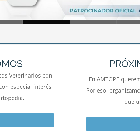
OMOS
PRÓXI
os Veterinarios con
En AMTOPE queremo
con especial interés
Por eso, organizamos
rtopedia.
que u