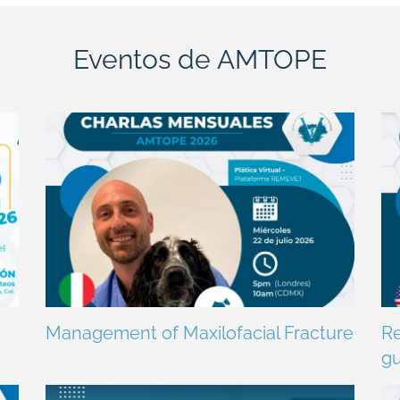
Eventos de AMTOPE
Management of Maxilofacial Fracture
Re
gu