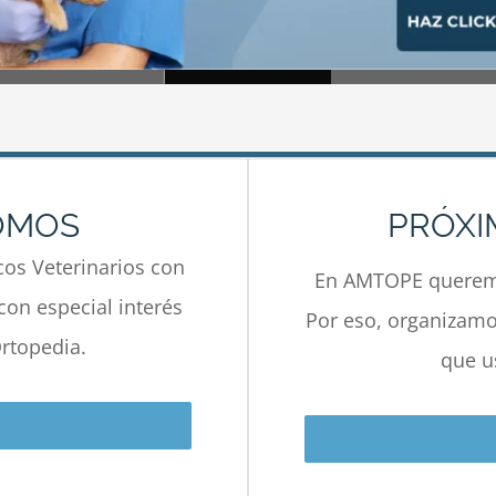
OMOS
PRÓXI
os Veterinarios con
En AMTOPE queremo
con especial interés
Por eso, organizamos
rtopedia.
que u