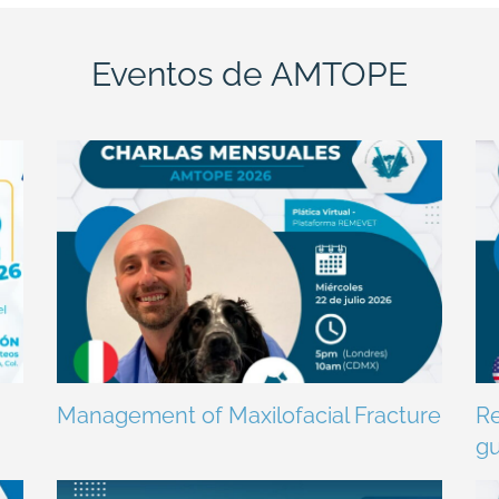
Eventos de AMTOPE
Management of Maxilofacial Fracture
Re
gu