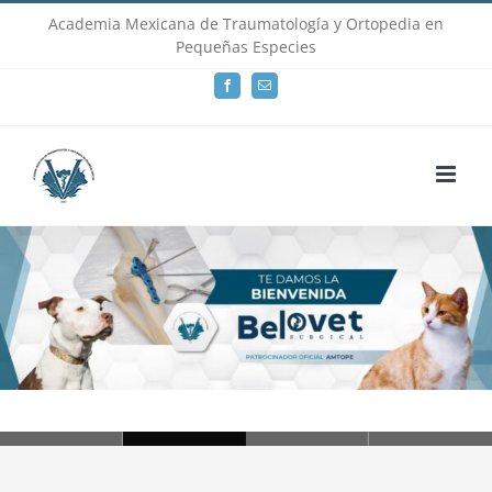
Skip
Academia Mexicana de Traumatología y Ortopedia en
Pequeñas Especies
to
Facebook
Email
content
Loading...