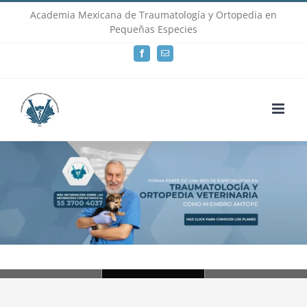
Skip
Academia Mexicana de Traumatología y Ortopedia en
Pequeñas Especies
to
Facebook
Email
content
Loading...