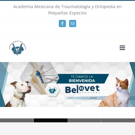
Skip
Academia Mexicana de Traumatología y Ortopedia en
Pequeñas Especies
to
Facebook
Email
content
Loading...