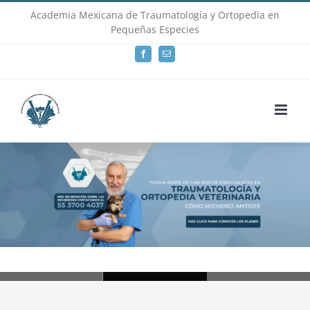
Skip
Academia Mexicana de Traumatología y Ortopedia en
Pequeñas Especies
to
Facebook
Email
content
Loading...