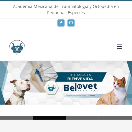
Skip
Academia Mexicana de Traumatología y Ortopedia en
Pequeñas Especies
to
Facebook
Email
content
Loading...