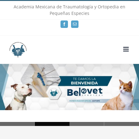
Skip
Academia Mexicana de Traumatología y Ortopedia en
Pequeñas Especies
to
Facebook
Email
content
Loading...