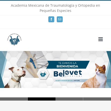
Skip
Academia Mexicana de Traumatología y Ortopedia en
Pequeñas Especies
to
Facebook
Email
content
Loading...