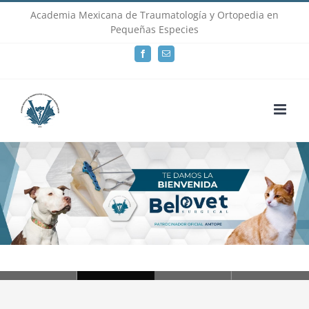
Skip
Academia Mexicana de Traumatología y Ortopedia en
Pequeñas Especies
to
Facebook
Email
content
Loading...