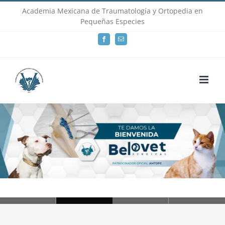
Skip
Academia Mexicana de Traumatología y Ortopedia en
Pequeñas Especies
to
Facebook
Email
content
Loading...