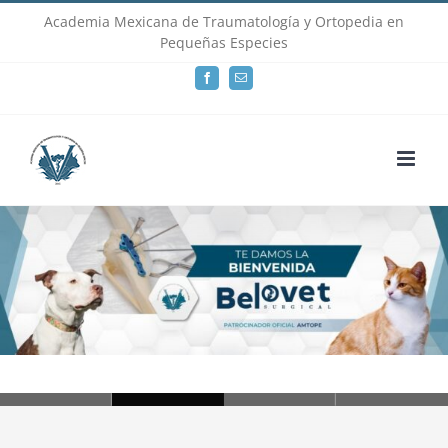
Skip
Academia Mexicana de Traumatología y Ortopedia en
Pequeñas Especies
to
Facebook
Email
content
Loading...