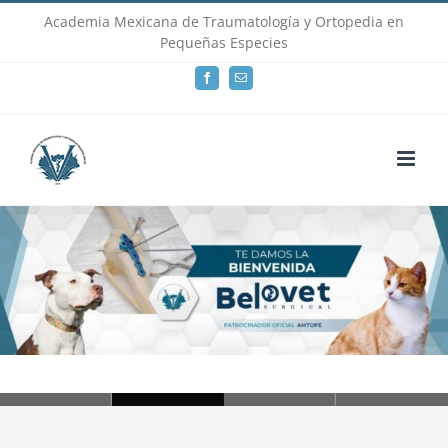
Skip
Academia Mexicana de Traumatología y Ortopedia en
Pequeñas Especies
to
Facebook
Email
content
Loading...