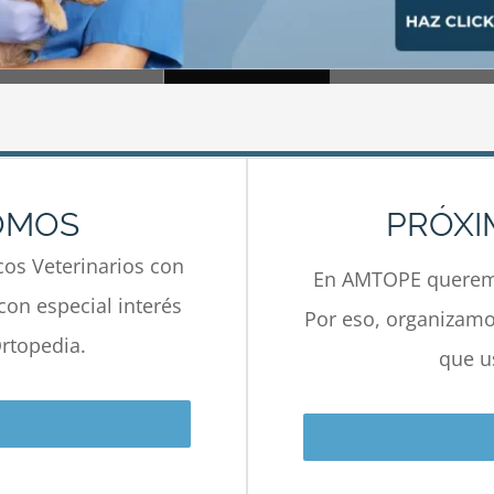
OMOS
PRÓXI
os Veterinarios con
En AMTOPE queremo
con especial interés
Por eso, organizamos
rtopedia.
que u