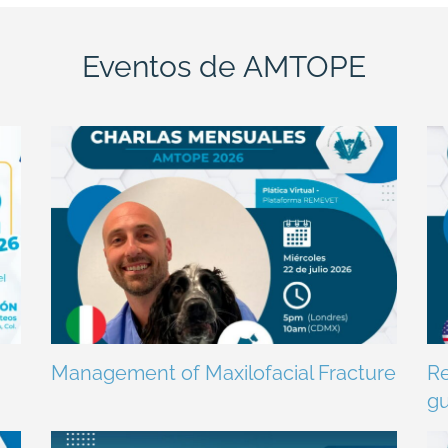
Eventos de AMTOPE
Management of Maxilofacial Fracture
Re
gu