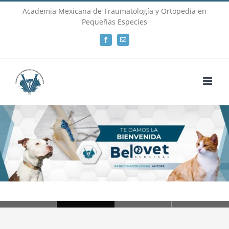
Skip
Academia Mexicana de Traumatología y Ortopedia en
Pequeñas Especies
to
Facebook
Email
content
Loading...