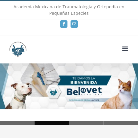
Skip
Academia Mexicana de Traumatología y Ortopedia en
Pequeñas Especies
to
Facebook
Email
content
Loading...