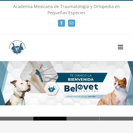
Skip
Academia Mexicana de Traumatología y Ortopedia en
Pequeñas Especies
to
Facebook
Email
content
Loading...