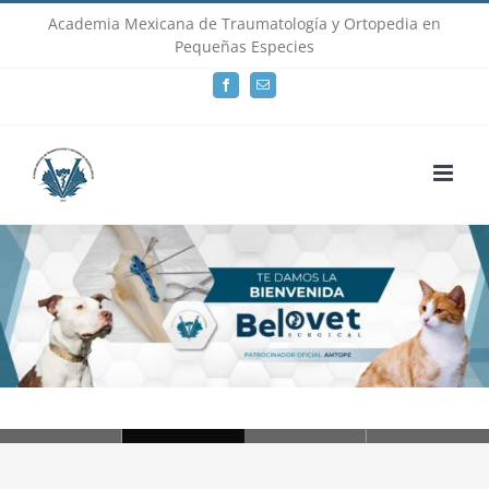
Skip
Academia Mexicana de Traumatología y Ortopedia en
Pequeñas Especies
to
Facebook
Email
content
Loading...