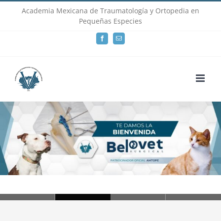
Skip
Academia Mexicana de Traumatología y Ortopedia en
Pequeñas Especies
to
Facebook
Email
content
Loading...