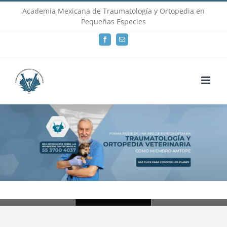
Skip
Academia Mexicana de Traumatología y Ortopedia en
Pequeñas Especies
to
Facebook
Email
content
Loading...