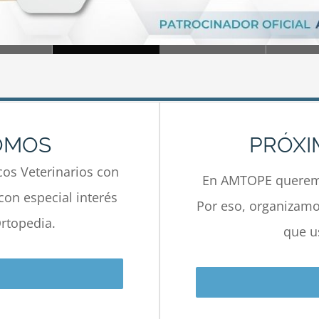
OMOS
PRÓXI
os Veterinarios con
En AMTOPE queremo
con especial interés
Por eso, organizamos
rtopedia.
que u