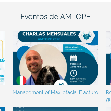
Eventos de AMTOPE
Management of Maxilofacial Fracture
Re
gu